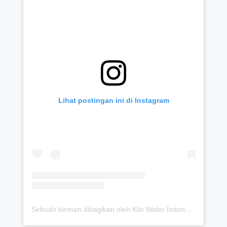
Lihat postingan ini di Instagram
Sebuah kiriman dibagikan oleh Klin Water Indonesia (Solusi Detox Saluran Pipa Air Bersih) (@klinwater.official)