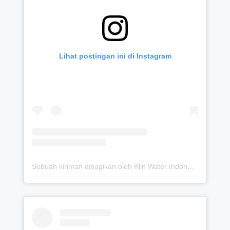
Lihat postingan ini di Instagram
Sebuah kiriman dibagikan oleh Klin Water Indonesia (Solusi Detox Saluran Pipa Air Bersih) (@klinwater.official)