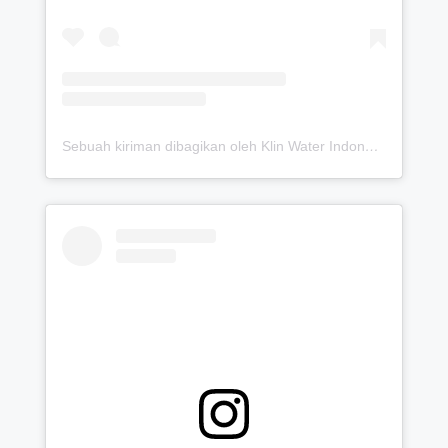
Sebuah kiriman dibagikan oleh Klin Water Indonesia (Solusi Detox Saluran Pipa Air Bersih) (@klinwater.official)
Lihat postingan ini di Instagram