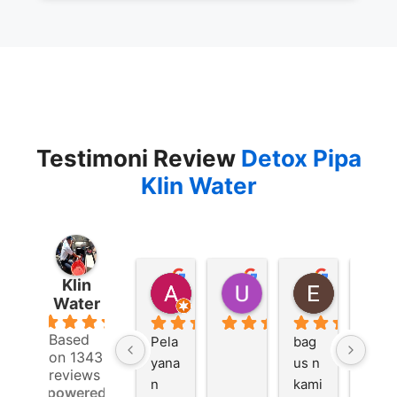
Testimoni Review
Detox Pipa
Klin Water
Klin
Achmad Zaky
Ulfah Nurlaras
Evy Wah
Water
1 day ago
2 days ago
3 days ago
5.0
Based
Pela
bag
Bers
on 1343
yana
us n 
ih 
reviews
n 
kami 
ban
powered
bag
juga 
gettt
by
us , 
di 
ttt,, 
G
o
o
g
l
e