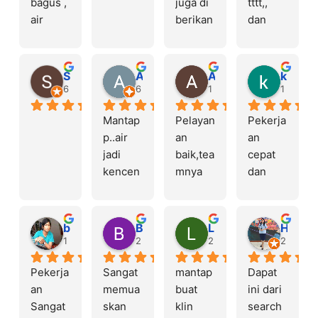
bagus , 
juga di 
tttt,, 
air 
berikan 
dan 
lancar 
penget
dikerjai
dan 
ahuan 
n 
bersih
yg 
sampe 
Stef Elicia
Arnold Timothius
Aditya Pratomo
kucing berak
seblm 
selesai 
6 days ago
6 days ago
1 week ago
1 week 
nya 
donk!!! 
Mantap
Pelayan
Pekerja
kami 
Mantap
p..air 
an 
an 
tdk 
pppp 
jadi 
baik,tea
cepat 
menger
before 
kencen
mnya 
dan 
ti
after jg 
g lagi
komuni
bersih,
di 
katif,se
air 
videoin!
moga 
sudah 
!
bezi golum
Bali
Lia rahmadani
Hestilin Kartini Seilatu
airnya 
tidak 
1 week ago
2 months ago
2 months ago
2 month
lancar 
berbau 
Pekerja
Sangat 
mantap 
Dapat 
terus.te
kembali
an 
memua
buat 
ini dari 
rima 
,mantap 
Sangat 
skan 
klin 
search 
kasih 
teknisi 