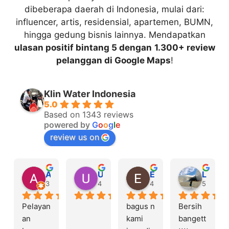
dibeberapa daerah di Indonesia, mulai dari:
influencer, artis, residensial, apartemen, BUMN,
hingga gedung bisnis lainnya. Mendapatkan
ulasan positif bintang 5 dengan
1.300+ review
pelanggan di Google Maps
!
Klin Water Indonesia
5.0
Based on 1343 reviews
powered by
G
o
o
g
l
e
review us on
Achmad Zaky
Ulfah Nurlaras
Evy Wahyuni
Lusiana yue
3 days ago
4 days ago
4 days ago
5 days 
Pelayan
bagus n 
Bersih 
an 
kami 
bangett