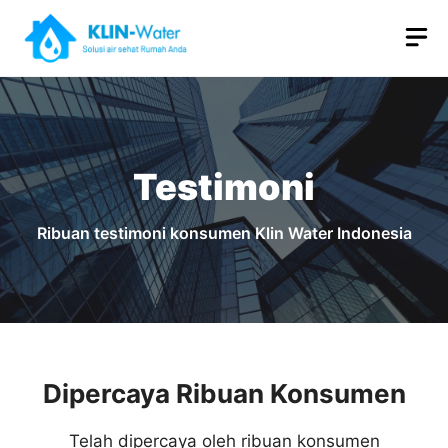
Skip
M
to
content
Testimoni
Ribuan testimoni konsumen Klin Water Indonesia
Dipercaya Ribuan Konsumen
Telah dipercaya oleh ribuan konsumen