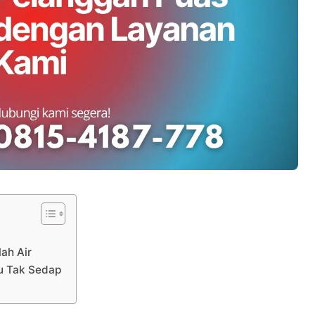
ah Air
au Tak Sedap