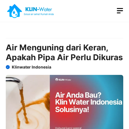
Skip
M
to
content
Air Menguning dari Keran,
Apakah Pipa Air Perlu Dikuras
Klinwater Indonesia