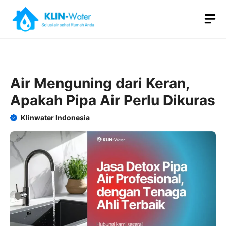
Skip
M
to
content
Air Menguning dari Keran,
Apakah Pipa Air Perlu Dikuras
Klinwater Indonesia