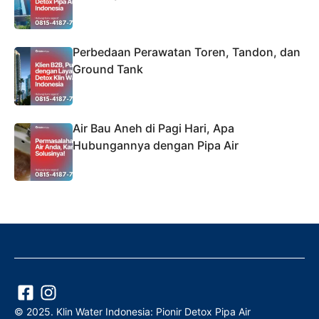
Perbedaan Perawatan Toren, Tandon, dan
Ground Tank
Air Bau Aneh di Pagi Hari, Apa
Hubungannya dengan Pipa Air
© 2025. Klin Water Indonesia: Pionir Detox Pipa Air