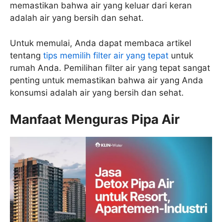
memastikan bahwa air yang keluar dari keran
adalah air yang bersih dan sehat.
Untuk memulai, Anda dapat membaca artikel
tentang
tips memilih filter air yang tepat
untuk
rumah Anda. Pemilihan filter air yang tepat sangat
penting untuk memastikan bahwa air yang Anda
konsumsi adalah air yang bersih dan sehat.
Manfaat Menguras Pipa Air