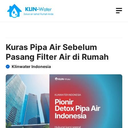
Skip
M
to
content
Kuras Pipa Air Sebelum
Pasang Filter Air di Rumah
Klinwater Indonesia