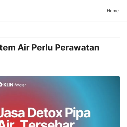
Home
em Air Perlu Perawatan