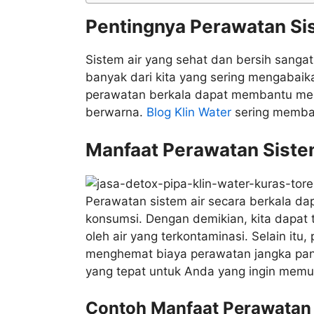
Pentingnya Perawatan Si
Sistem air yang sehat dan bersih sanga
banyak dari kita yang sering mengabaik
perawatan berkala dapat membantu men
berwarna.
Blog Klin Water
sering membah
Manfaat Perawatan Siste
Perawatan sistem air secara berkala da
konsumsi. Dengan demikian, kita dapat 
oleh air yang terkontaminasi. Selain it
menghemat biaya perawatan jangka panja
yang tepat untuk Anda yang ingin memul
Contoh Manfaat Perawatan 