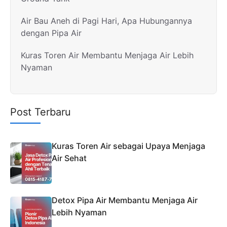
Air Bau Aneh di Pagi Hari, Apa Hubungannya
dengan Pipa Air
Kuras Toren Air Membantu Menjaga Air Lebih
Nyaman
Post Terbaru
Kuras Toren Air sebagai Upaya Menjaga
Air Sehat
Detox Pipa Air Membantu Menjaga Air
Lebih Nyaman