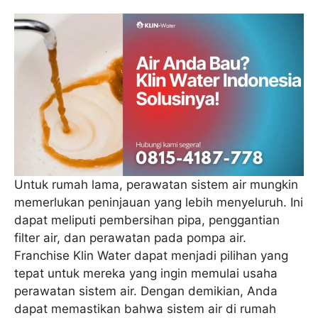
Untuk rumah lama, perawatan sistem air mungkin
memerlukan peninjauan yang lebih menyeluruh. Ini
dapat meliputi pembersihan pipa, penggantian
filter air, dan perawatan pada pompa air.
Franchise Klin Water dapat menjadi pilihan yang
tepat untuk mereka yang ingin memulai usaha
perawatan sistem air. Dengan demikian, Anda
dapat memastikan bahwa sistem air di rumah