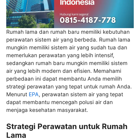
Rumah lama dan rumah baru memiliki kebutuhan
perawatan sistem air yang berbeda. Rumah lama
mungkin memiliki sistem air yang sudah tua dan
memerlukan perawatan yang lebih intensif,
sedangkan rumah baru mungkin memiliki sistem
air yang lebih modern dan efisien. Memahami
perbedaan ini dapat membantu Anda memilih
strategi perawatan yang tepat untuk rumah Anda.
Menurut
EPA
, perawatan sistem air yang tepat
dapat membantu mencegah polusi air dan
menjaga kesehatan masyarakat.
Strategi Perawatan untuk Rumah
Lama