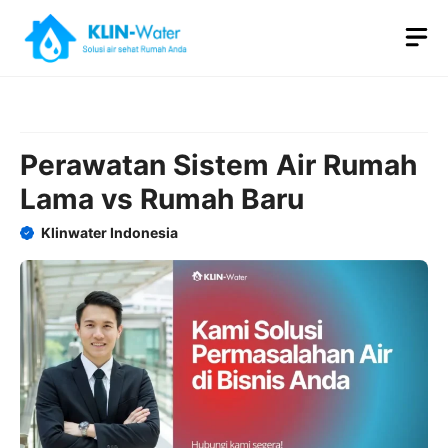
Skip
M
to
content
Perawatan Sistem Air Rumah
Lama vs Rumah Baru
Klinwater Indonesia