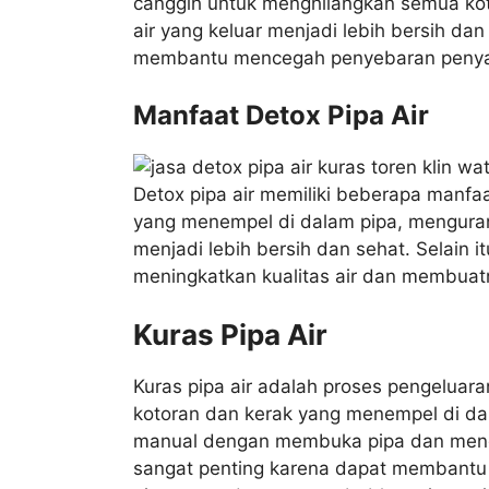
canggih untuk menghilangkan semua kot
air yang keluar menjadi lebih bersih dan
membantu mencegah penyebaran penyaki
Manfaat Detox Pipa Air
Detox pipa air memiliki beberapa manfaa
yang menempel di dalam pipa, menguran
menjadi lebih bersih dan sehat. Selain 
meningkatkan kualitas air dan membuat
Kuras Pipa Air
Kuras pipa air adalah proses pengeluar
kotoran dan kerak yang menempel di dal
manual dengan membuka pipa dan mengel
sangat penting karena dapat membantu