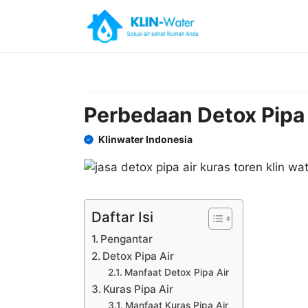
Skip
to
content
Perbedaan Detox Pipa 
Klinwater Indonesia
Daftar Isi
Pengantar
Detox Pipa Air
Manfaat Detox Pipa Air
Kuras Pipa Air
Manfaat Kuras Pipa Air