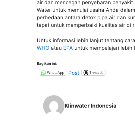
air dan mencegah penyebaran penyakit. 
Water untuk memulai usaha Anda dalam
perbedaan antara detox pipa air dan ku
tepat untuk memperbaiki kualitas air di
Untuk informasi lebih lanjut tentang ca
WHO
atau
EPA
untuk mempelajari lebih l
Bagikan ini:
WhatsApp
Threads
Post
Klinwater Indonesia