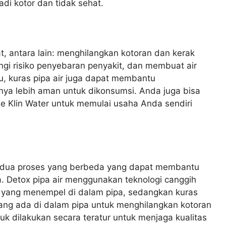
di kotor dan tidak sehat.
t, antara lain: menghilangkan kotoran dan kerak
gi risiko penyebaran penyakit, dan membuat air
tu, kuras pipa air juga dapat membantu
nya lebih aman untuk dikonsumsi. Anda juga bisa
ise Klin Water untuk memulai usaha Anda sendiri
lah dua proses yang berbeda yang dapat membantu
a. Detox pipa air menggunakan teknologi canggih
 yang menempel di dalam pipa, sedangkan kuras
 yang ada di dalam pipa untuk menghilangkan kotoran
uk dilakukan secara teratur untuk menjaga kualitas