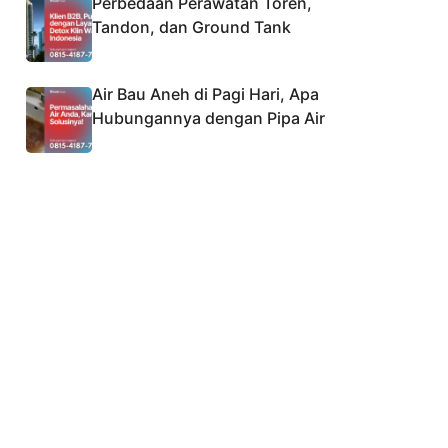
Perbedaan Perawatan Toren,
Tandon, dan Ground Tank
Air Bau Aneh di Pagi Hari, Apa
Hubungannya dengan Pipa Air