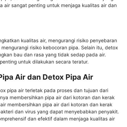
 air sangat penting untuk menjaga kualitas air dan
ngkatkan kualitas air, mengurangi risiko penyebaran
 mengurangi risiko kebocoran pipa. Selain itu, detox
gkan bau dan rasa yang tidak sedap pada air.
penting untuk dilakukan secara teratur.
ipa Air dan Detox Pipa Air
x pipa air terletak pada proses dan tujuan dari
anya membersihkan pipa air dari kotoran dan kerak
ir membersihkan pipa air dari kotoran dan kerak
kteri dan virus yang dapat menyebabkan penyakit.
omprehensif dan efektif dalam menjaga kualitas air