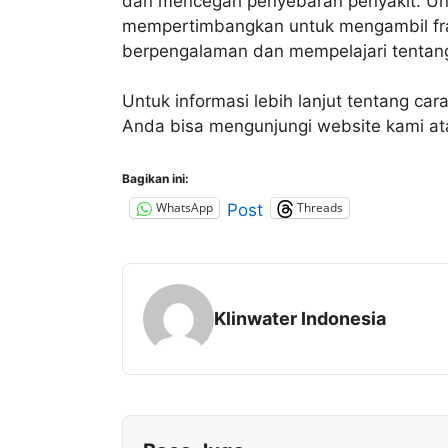
dan mencegah penyebaran penyakit. Unt
mempertimbangkan untuk mengambil fra
berpengalaman dan mempelajari tentang 
Untuk informasi lebih lanjut tentang car
Anda bisa mengunjungi website kami a
Bagikan ini:
WhatsApp
Threads
Post
Klinwater Indonesia