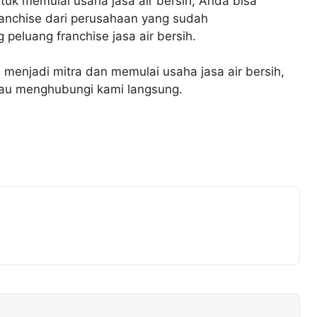
uk memulai usaha jasa air bersih, Anda bisa
nchise dari perusahaan yang sudah
peluang franchise jasa air bersih.
a menjadi mitra dan memulai usaha jasa air bersih,
tau menghubungi kami langsung.