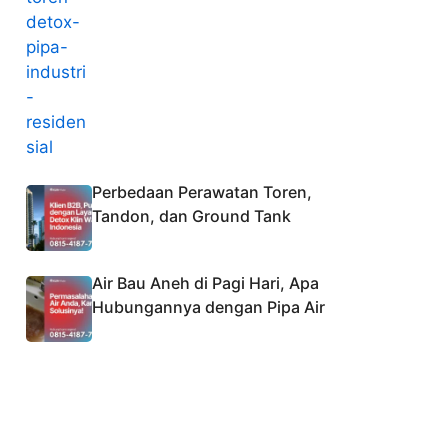
Perbedaan Perawatan Toren,
Tandon, dan Ground Tank
Air Bau Aneh di Pagi Hari, Apa
Hubungannya dengan Pipa Air