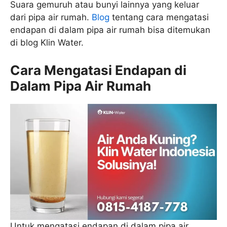
Suara gemuruh atau bunyi lainnya yang keluar
dari pipa air rumah.
Blog
tentang cara mengatasi
endapan di dalam pipa air rumah bisa ditemukan
di blog Klin Water.
Cara Mengatasi Endapan di
Dalam Pipa Air Rumah
Untuk mengatasi endapan di dalam pipa air