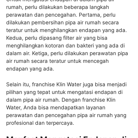
rumah, perlu dilakukan beberapa langkah
perawatan dan pencegahan. Pertama, perlu
dilakukan pembersihan pipa air rumah secara
teratur untuk menghilangkan endapan yang ada.
Kedua, perlu dipasang filter air yang bisa
menghilangkan kotoran dan bakteri yang ada di
dalam air. Ketiga, perlu dilakukan perawatan pipa
air rumah secara teratur untuk mencegah
endapan yang ada.
Selain itu, franchise Klin Water juga bisa menjadi
pilihan yang tepat untuk mengatasi endapan di
dalam pipa air rumah. Dengan franchise Klin
Water, Anda bisa mendapatkan layanan
perawatan dan pencegahan pipa air rumah yang
profesional dan terpercaya.