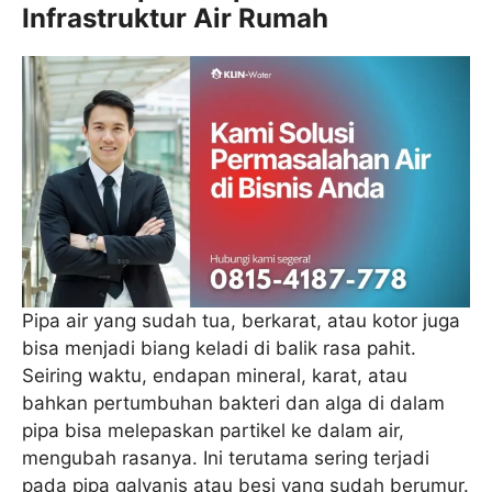
Infrastruktur Air Rumah
Pipa air yang sudah tua, berkarat, atau kotor juga
bisa menjadi biang keladi di balik rasa pahit.
Seiring waktu, endapan mineral, karat, atau
bahkan pertumbuhan bakteri dan alga di dalam
pipa bisa melepaskan partikel ke dalam air,
mengubah rasanya. Ini terutama sering terjadi
pada pipa galvanis atau besi yang sudah berumur.