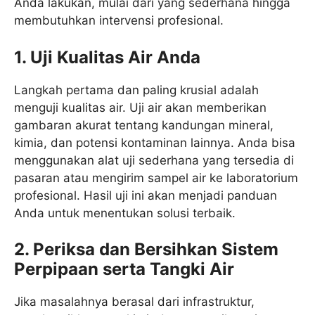
Anda lakukan, mulai dari yang sederhana hingga
membutuhkan intervensi profesional.
1. Uji Kualitas Air Anda
Langkah pertama dan paling krusial adalah
menguji kualitas air. Uji air akan memberikan
gambaran akurat tentang kandungan mineral,
kimia, dan potensi kontaminan lainnya. Anda bisa
menggunakan alat uji sederhana yang tersedia di
pasaran atau mengirim sampel air ke laboratorium
profesional. Hasil uji ini akan menjadi panduan
Anda untuk menentukan solusi terbaik.
2. Periksa dan Bersihkan Sistem
Perpipaan serta Tangki Air
Jika masalahnya berasal dari infrastruktur,