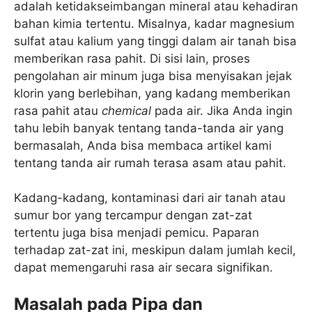
adalah ketidakseimbangan mineral atau kehadiran
bahan kimia tertentu. Misalnya, kadar magnesium
sulfat atau kalium yang tinggi dalam air tanah bisa
memberikan rasa pahit. Di sisi lain, proses
pengolahan air minum juga bisa menyisakan jejak
klorin yang berlebihan, yang kadang memberikan
rasa pahit atau
chemical
pada air. Jika Anda ingin
tahu lebih banyak tentang tanda-tanda air yang
bermasalah, Anda bisa membaca artikel kami
tentang tanda air rumah terasa asam atau pahit.
Kadang-kadang, kontaminasi dari air tanah atau
sumur bor yang tercampur dengan zat-zat
tertentu juga bisa menjadi pemicu. Paparan
terhadap zat-zat ini, meskipun dalam jumlah kecil,
dapat memengaruhi rasa air secara signifikan.
Masalah pada Pipa dan