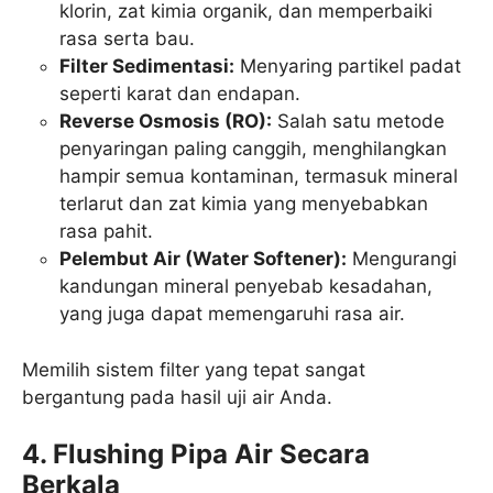
klorin, zat kimia organik, dan memperbaiki
rasa serta bau.
Filter Sedimentasi:
Menyaring partikel padat
seperti karat dan endapan.
Reverse Osmosis (RO):
Salah satu metode
penyaringan paling canggih, menghilangkan
hampir semua kontaminan, termasuk mineral
terlarut dan zat kimia yang menyebabkan
rasa pahit.
Pelembut Air (Water Softener):
Mengurangi
kandungan mineral penyebab kesadahan,
yang juga dapat memengaruhi rasa air.
Memilih sistem filter yang tepat sangat
bergantung pada hasil uji air Anda.
4. Flushing Pipa Air Secara
Berkala