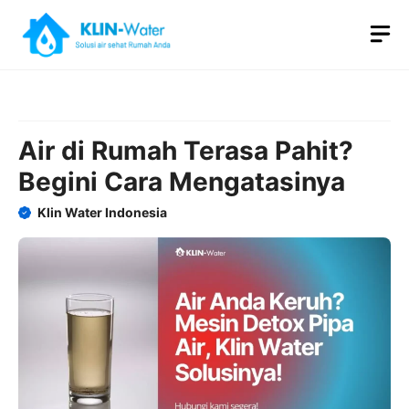
Skip
M
to
content
Air di Rumah Terasa Pahit?
Begini Cara Mengatasinya
Klin Water Indonesia