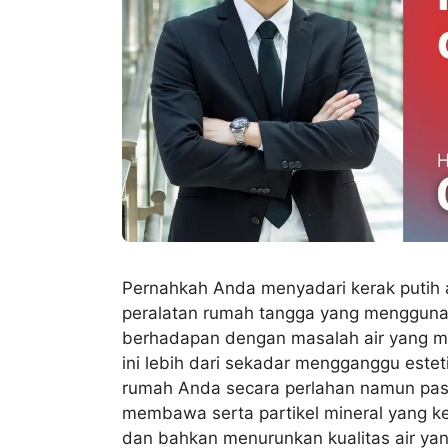
Pernahkah Anda menyadari kerak putih 
peralatan rumah tangga yang mengguna
berhadapan dengan masalah air yang m
ini lebih dari sekadar mengganggu este
rumah Anda secara perlahan namun pasti
membawa serta partikel mineral yang 
dan bahkan menurunkan kualitas air yan