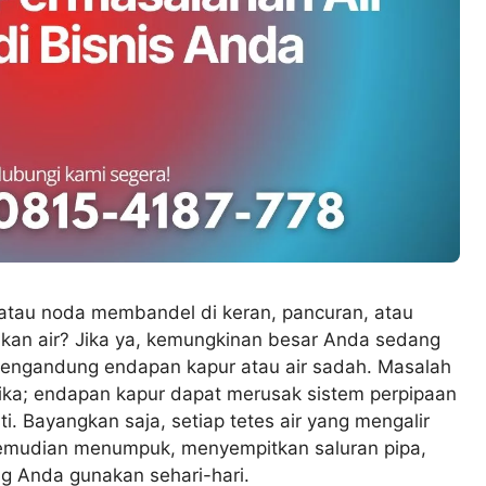
atau noda membandel di keran, pancuran, atau
kan air? Jika ya, kemungkinan besar Anda sedang
engandung endapan kapur atau air sadah. Masalah
tika; endapan kapur dapat merusak sistem perpipaan
. Bayangkan saja, setiap tetes air yang mengalir
kemudian menumpuk, menyempitkan saluran pipa,
g Anda gunakan sehari-hari.