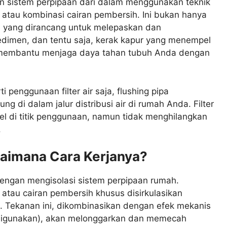
an sistem perpipaan dari dalam menggunakan teknik
 atau kombinasi cairan pembersih. Ini bukan hanya
de yang dirancang untuk melepaskan dan
dimen, dan tentu saja, kerak kapur yang menempel
pat membantu menjaga daya tahan tubuh Anda dengan
penggunaan filter air saja, flushing pipa
 di dalam jalur distribusi air di rumah Anda. Filter
l di titik penggunaan, namun tidak menghilangkan
.
gaimana Cara Kerjanya?
dengan mengisolasi sistem perpipaan rumah.
r atau cairan pembersih khusus disirkulasikan
m. Tekanan ini, dikombinasikan dengan efek mekanis
 digunakan), akan melonggarkan dan memecah