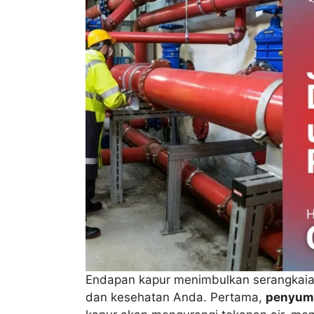
Endapan kapur menimbulkan serangkai
dan kesehatan Anda. Pertama,
penyumb