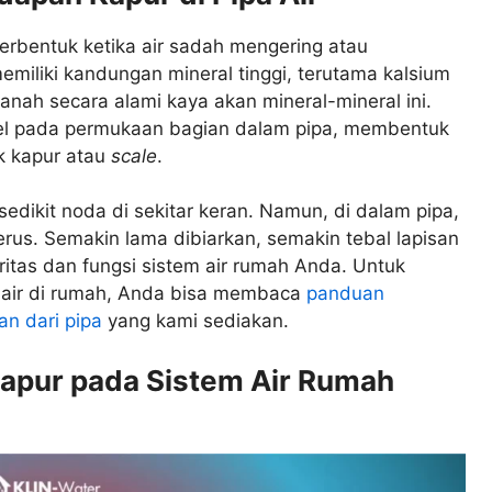
terbentuk ketika air sadah mengering atau
emiliki kandungan mineral tinggi, terutama kalsium
anah secara alami kaya akan mineral-mineral ini.
pel pada permukaan bagian dalam pipa, membentuk
ak kapur atau
scale
.
sedikit noda di sekitar keran. Namun, di dalam pipa,
us. Semakin lama dibiarkan, semakin tebal lapisan
itas dan fungsi sistem air rumah Anda. Untuk
as air di rumah, Anda bisa membaca
panduan
an dari pipa
yang kami sediakan.
apur pada Sistem Air Rumah