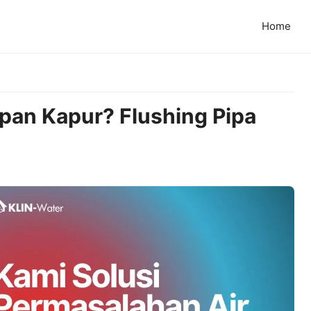
Home
an Kapur? Flushing Pipa