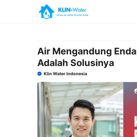
Skip
to
content
Air Mengandung Endap
Adalah Solusinya
Klin Water Indonesia