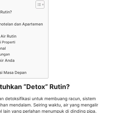
Rutin?
rhotelan dan Apartemen
Air Rutin
 Properti
onal
kungan
Air Anda
asi Masa Depan
uhkan “Detox” Rutin?
an detoksifikasi untuk membuang racun, sistem
han mendalam. Seiring waktu, air yang mengalir
 lain yang perlahan menumpuk di dinding pipa.