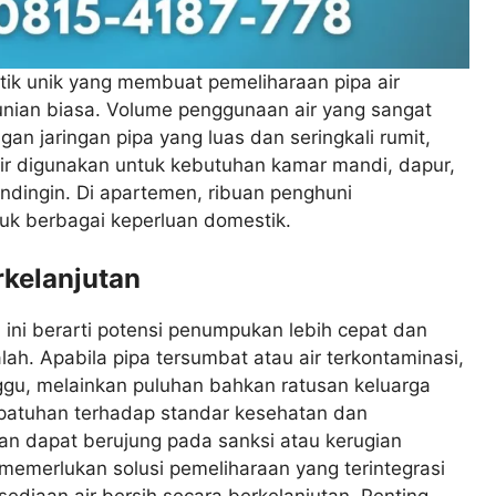
stik unik yang membuat pemeliharaan pipa air
unian biasa. Volume penggunaan air yang sangat
an jaringan pipa yang luas dan seringkali rumit,
 air digunakan untuk kebutuhan kamar mandi, dapur,
endingin. Di apartemen, ribuan penghuni
k berbagai keperluan domestik.
kelanjutan
ini berarti potensi penumpukan lebih cepat dan
lah. Apabila pipa tersumbat atau air terkontaminasi,
ggu, melainkan puluhan bahkan ratusan keluarga
kepatuhan terhadap standar kesehatan dan
kan dapat berujung pada sanksi atau kerugian
ni memerlukan solusi pemeliharaan yang terintegrasi
ediaan air bersih secara berkelanjutan. Penting