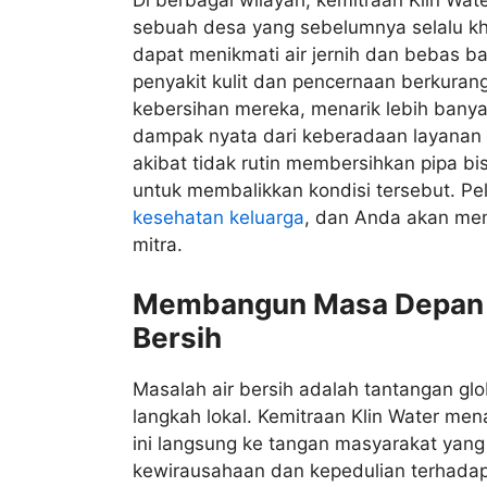
Di berbagai wilayah, kemitraan Klin Wa
sebuah desa yang sebelumnya selalu kha
dapat menikmati air jernih dan bebas ba
penyakit kulit dan pencernaan berkuran
kebersihan mereka, menarik lebih banya
dampak nyata dari keberadaan layanan d
akibat tidak rutin membersihkan pipa bi
untuk membalikkan kondisi tersebut. Pela
kesehatan keluarga
, dan Anda akan me
mitra.
Membangun Masa Depan y
Bersih
Masalah air bersih adalah tantangan glo
langkah lokal. Kemitraan Klin Water m
ini langsung ke tangan masyarakat yan
kewirausahaan dan kepedulian terhadap 