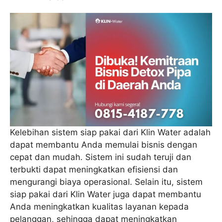
Kelebihan sistem siap pakai dari Klin Water adalah
dapat membantu Anda memulai bisnis dengan
cepat dan mudah. Sistem ini sudah teruji dan
terbukti dapat meningkatkan efisiensi dan
mengurangi biaya operasional. Selain itu, sistem
siap pakai dari Klin Water juga dapat membantu
Anda meningkatkan kualitas layanan kepada
pelanggan, sehingga dapat meningkatkan