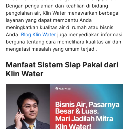
Dengan pengalaman dan keahlian di bidang
pengolahan air, Klin Water menawarkan berbagai
layanan yang dapat membantu Anda
meningkatkan kualitas air di rumah atau bisnis
Anda.
Blog Klin Water
juga menyediakan informasi
berguna tentang cara memelihara kualitas air dan
mengatasi masalah yang umum terjadi.
Manfaat Sistem Siap Pakai dari
Klin Water