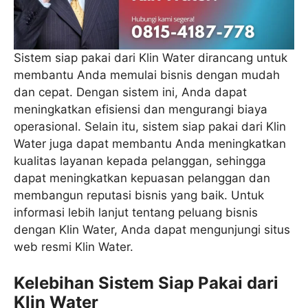
Sistem siap pakai dari Klin Water dirancang untuk
membantu Anda memulai bisnis dengan mudah
dan cepat. Dengan sistem ini, Anda dapat
meningkatkan efisiensi dan mengurangi biaya
operasional. Selain itu, sistem siap pakai dari Klin
Water juga dapat membantu Anda meningkatkan
kualitas layanan kepada pelanggan, sehingga
dapat meningkatkan kepuasan pelanggan dan
membangun reputasi bisnis yang baik. Untuk
informasi lebih lanjut tentang peluang bisnis
dengan Klin Water, Anda dapat mengunjungi situs
web resmi Klin Water.
Kelebihan Sistem Siap Pakai dari
Klin Water