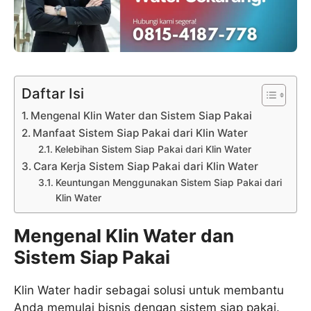
Daftar Isi
Mengenal Klin Water dan Sistem Siap Pakai
Manfaat Sistem Siap Pakai dari Klin Water
Kelebihan Sistem Siap Pakai dari Klin Water
Cara Kerja Sistem Siap Pakai dari Klin Water
Keuntungan Menggunakan Sistem Siap Pakai dari
Klin Water
Mengenal Klin Water dan
Sistem Siap Pakai
Klin Water hadir sebagai solusi untuk membantu
Anda memulai bisnis dengan sistem siap pakai.