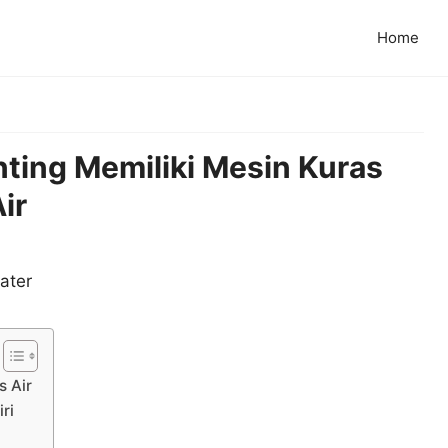
Home
ing Memiliki Mesin Kuras
ir
s Air
ri