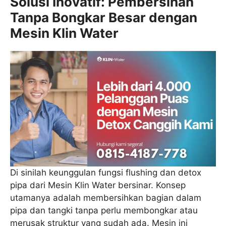
Solusi Inovatif: Pembersihan
Tanpa Bongkar Besar dengan
Mesin Klin Water
Di sinilah keunggulan fungsi flushing dan detox
pipa dari Mesin Klin Water bersinar. Konsep
utamanya adalah membersihkan bagian dalam
pipa dan tangki tanpa perlu membongkar atau
merusak struktur yang sudah ada. Mesin ini