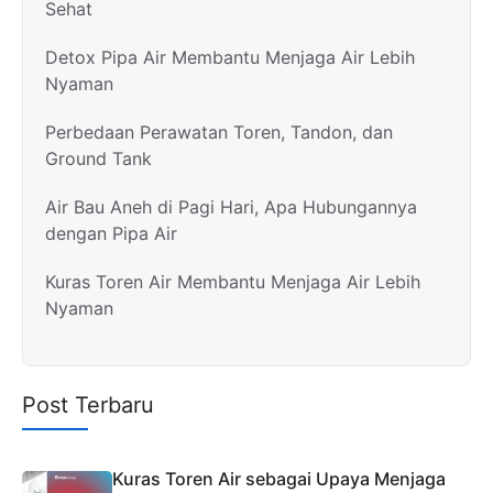
Sehat
Detox Pipa Air Membantu Menjaga Air Lebih
Nyaman
Perbedaan Perawatan Toren, Tandon, dan
Ground Tank
Air Bau Aneh di Pagi Hari, Apa Hubungannya
dengan Pipa Air
Kuras Toren Air Membantu Menjaga Air Lebih
Nyaman
Post Terbaru
Kuras Toren Air sebagai Upaya Menjaga