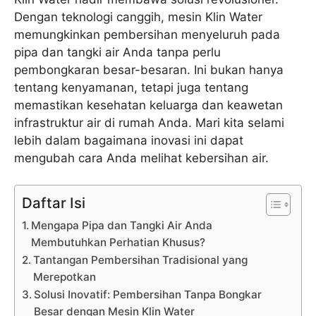
Dengan teknologi canggih, mesin Klin Water
memungkinkan pembersihan menyeluruh pada
pipa dan tangki air Anda tanpa perlu
pembongkaran besar-besaran. Ini bukan hanya
tentang kenyamanan, tetapi juga tentang
memastikan kesehatan keluarga dan keawetan
infrastruktur air di rumah Anda. Mari kita selami
lebih dalam bagaimana inovasi ini dapat
mengubah cara Anda melihat kebersihan air.
Daftar Isi
Mengapa Pipa dan Tangki Air Anda
Membutuhkan Perhatian Khusus?
Tantangan Pembersihan Tradisional yang
Merepotkan
Solusi Inovatif: Pembersihan Tanpa Bongkar
Besar dengan Mesin Klin Water