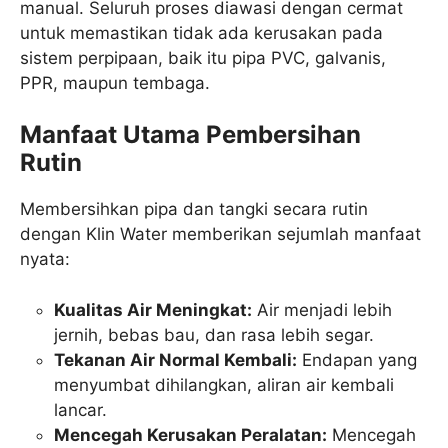
manual. Seluruh proses diawasi dengan cermat
untuk memastikan tidak ada kerusakan pada
sistem perpipaan, baik itu pipa PVC, galvanis,
PPR, maupun tembaga.
Manfaat Utama Pembersihan
Rutin
Membersihkan pipa dan tangki secara rutin
dengan Klin Water memberikan sejumlah manfaat
nyata:
Kualitas Air Meningkat:
Air menjadi lebih
jernih, bebas bau, dan rasa lebih segar.
Tekanan Air Normal Kembali:
Endapan yang
menyumbat dihilangkan, aliran air kembali
lancar.
Mencegah Kerusakan Peralatan:
Mencegah