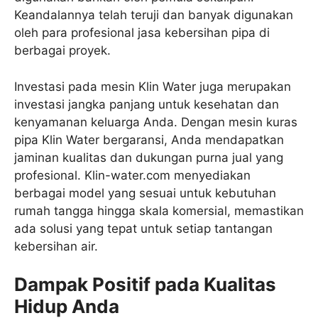
Keandalannya telah teruji dan banyak digunakan
oleh para profesional jasa kebersihan pipa di
berbagai proyek.
Investasi pada mesin Klin Water juga merupakan
investasi jangka panjang untuk kesehatan dan
kenyamanan keluarga Anda. Dengan mesin kuras
pipa Klin Water bergaransi, Anda mendapatkan
jaminan kualitas dan dukungan purna jual yang
profesional. Klin-water.com menyediakan
berbagai model yang sesuai untuk kebutuhan
rumah tangga hingga skala komersial, memastikan
ada solusi yang tepat untuk setiap tantangan
kebersihan air.
Dampak Positif pada Kualitas
Hidup Anda