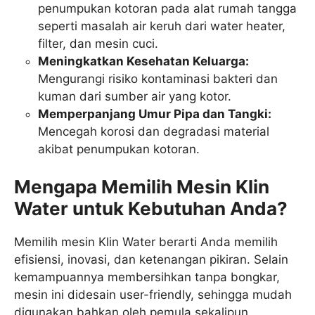
penumpukan kotoran pada alat rumah tangga
seperti masalah air keruh dari water heater,
filter, dan mesin cuci.
Meningkatkan Kesehatan Keluarga:
Mengurangi risiko kontaminasi bakteri dan
kuman dari sumber air yang kotor.
Memperpanjang Umur Pipa dan Tangki:
Mencegah korosi dan degradasi material
akibat penumpukan kotoran.
Mengapa Memilih Mesin Klin
Water untuk Kebutuhan Anda?
Memilih mesin Klin Water berarti Anda memilih
efisiensi, inovasi, dan ketenangan pikiran. Selain
kemampuannya membersihkan tanpa bongkar,
mesin ini didesain user-friendly, sehingga mudah
digunakan bahkan oleh pemula sekalipun.