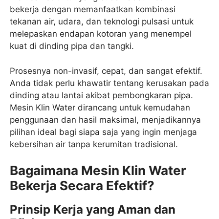
bekerja dengan memanfaatkan kombinasi
tekanan air, udara, dan teknologi pulsasi untuk
melepaskan endapan kotoran yang menempel
kuat di dinding pipa dan tangki.
Prosesnya non-invasif, cepat, dan sangat efektif.
Anda tidak perlu khawatir tentang kerusakan pada
dinding atau lantai akibat pembongkaran pipa.
Mesin Klin Water dirancang untuk kemudahan
penggunaan dan hasil maksimal, menjadikannya
pilihan ideal bagi siapa saja yang ingin menjaga
kebersihan air tanpa kerumitan tradisional.
Bagaimana Mesin Klin Water
Bekerja Secara Efektif?
Prinsip Kerja yang Aman dan