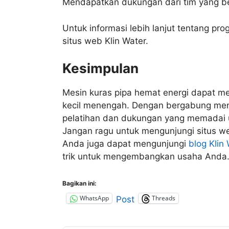
Mendapatkan dukungan dari tim yang b
Untuk informasi lebih lanjut tentang pr
situs web Klin Water.
Kesimpulan
Mesin kuras pipa hemat energi dapat men
kecil menengah. Dengan bergabung menj
pelatihan dan dukungan yang memadai
Jangan ragu untuk mengunjungi situs we
Anda juga dapat mengunjungi
blog Klin
trik untuk mengembangkan usaha Anda
Bagikan ini:
WhatsApp
Threads
Post