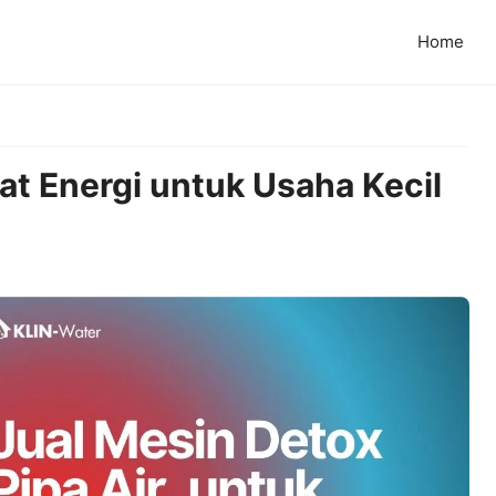
Home
t Energi untuk Usaha Kecil