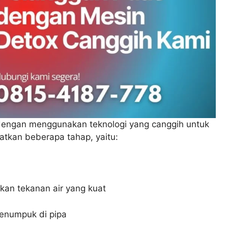
 dengan menggunakan teknologi yang canggih untuk
atkan beberapa tahap, yaitu:
an tekanan air yang kuat
enumpuk di pipa