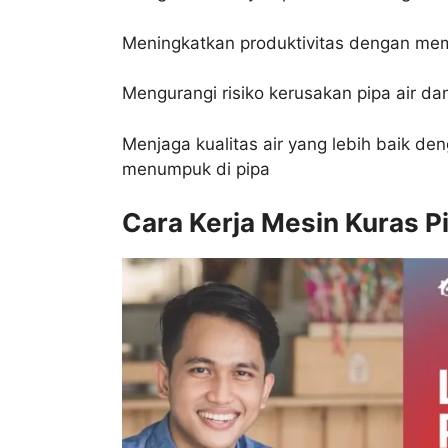
Meningkatkan produktivitas dengan memb
Mengurangi risiko kerusakan pipa air d
Menjaga kualitas air yang lebih baik d
menumpuk di pipa
Cara Kerja Mesin Kuras P