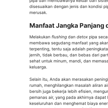
pipa dan membawanya keluar dari sistem
disesuaikan dengan jenis dan kondisi p
merusak.
Manfaat Jangka Panjang d
Melakukan
flushing
dan
detox
pipa seca
membawa segudang manfaat yang akan 
terpenting, tentu saja adalah peningkatan
jernih, tidak berbau, dan bebas dari part
sehat untuk minum, mandi, dan memasak
keluarga.
Selain itu, Anda akan merasakan peningk
rumah, menghilangkan masalah aliran ai
bersih juga bekerja lebih efisien, meng
pemanas air, yang pada akhirnya dapat b
keseluruhan dan menghemat biaya ener