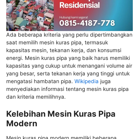
Ada beberapa kriteria yang perlu dipertimbangkan
saat memilih mesin kuras pipa, termasuk
kapasitas mesin, tekanan kerja, dan konsumsi
energi. Mesin kuras pipa yang baik harus memiliki
kapasitas yang cukup untuk menangani volume air
yang besar, serta tekanan kerja yang tinggi untuk
mengatasi hambatan pipa.
Wikipedia
juga
menyediakan informasi tentang mesin kuras pipa
dan kriteria memilihnya.
Kelebihan Mesin Kuras Pipa
Modern
Mesin kuras pipa modern memiliki beberapa