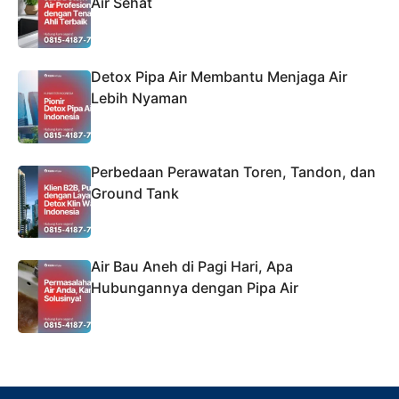
Air Sehat
Detox Pipa Air Membantu Menjaga Air
Lebih Nyaman
Perbedaan Perawatan Toren, Tandon, dan
Ground Tank
Air Bau Aneh di Pagi Hari, Apa
Hubungannya dengan Pipa Air