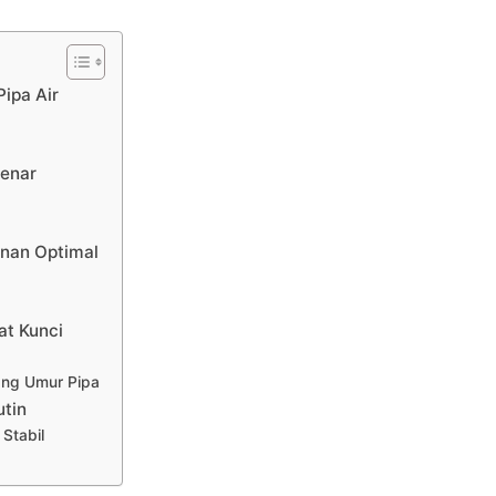
ipa Air
Benar
anan Optimal
at Kunci
ng Umur Pipa
utin
 Stabil